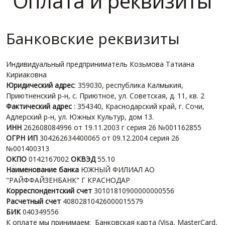
Оплата и реквизиты
Банковские реквизиты
Индивидуальный предприниматель Козьмова Татиана
Кириаковна
Юридический адрес
: 359030, республика Калмыкия,
Приютненский р-н, с. Приютное, ул. Советская, д. 11, кв. 2
Фактический адрес
: 354340, Краснодарский край, г. Сочи,
Адлерский р-н, ул. Южных Культур, дом 13.
ИНН
262608084996 от 19.11.2003 г серия 26 №001162855
ОГРН ИП
304262634400065 от 09.12.2004 серия 26
№001400313
ОКПО
0142167002
ОКВЭД
55.10
Наименование банка
ЮЖНЫЙ ФИЛИАЛ АО
"РАЙФФАЙЗЕНБАНК" Г КРАСНОДАР
Корреспондентский счет
30101810900000000556
Расчетный счет
40802810426000015579
БИК
040349556
К оплате мы принимаем: Банковская карта (Visa, MasterCard,